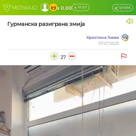
+
x 0.00
POST
SHARE
Гурманска разиграна змија
Кристина Гиева
07.07.2025
27