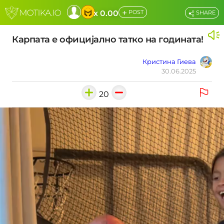
+
x 0.00
POST
SHARE
Карпата е официјално татко на годината!
Кристина Гиева
30.06.2025
20