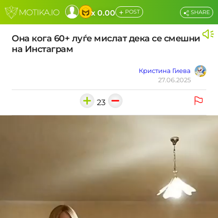
+
x 0.00
POST
SHARE
Она кога 60+ луѓе мислат дека се смешни
на Инстаграм
Кристина Гиева
27.06.2025
23