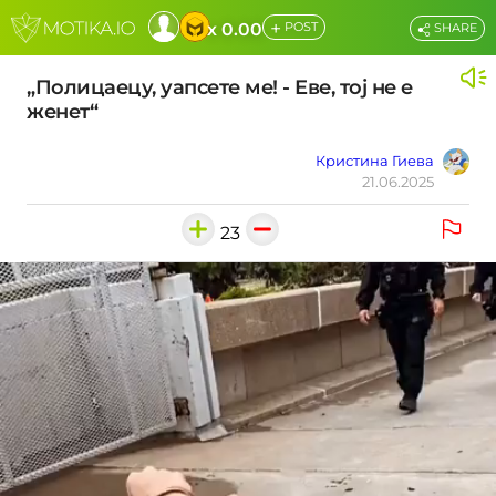
+
x 0.00
POST
SHARE
„Полицаецу, уапсете ме! - Еве, тој не е
женет“
Кристина Гиева
21.06.2025
23