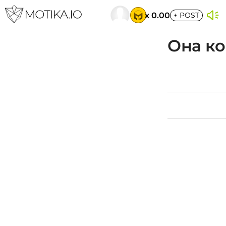
x 0.00
+
POST
Она ко