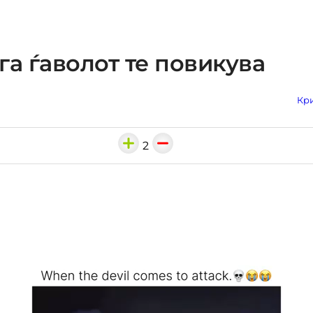
га ѓаволот те повикува
Кри
2