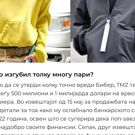
р изгубил толку многу пари?
о да се утврди колку точно вреди Бибер, TMZ т
еѓу 500 милиони и 1 милијарда долари на врвот
иера. Во извештајот од 15 мај за продажбата на
детали за тоа како му ослабнало банкарското 
022 година, освен што се сугерира дека поп-ѕве
ајдобро своите финансии. Сепак, друг извешт