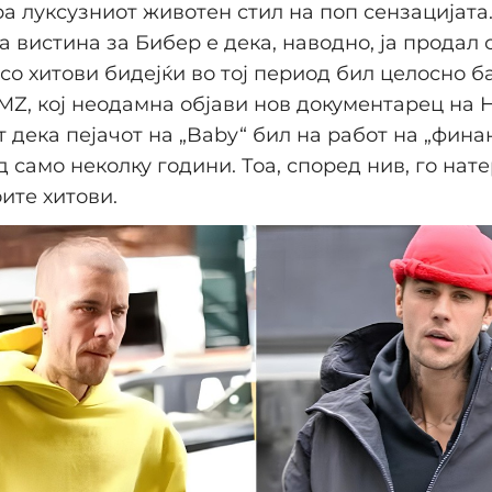
а луксузниот животен стил на поп сензацијата.
 вистина за Бибер е дека, наводно, ја продал 
со хитови бидејќи во тој период бил целосно б
MZ, кој неодамна објави нов документарец на H
т дека пејачот на „Baby“ бил на работ на „фин
д само неколку години. Тоа, според нив, го нате
ите хитови.