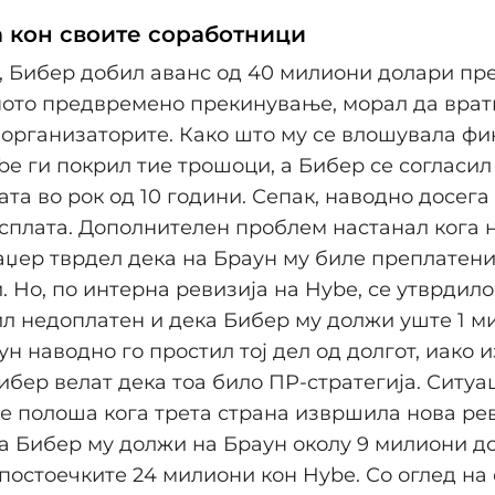
 кон своите соработници
 Бибер добил аванс од 40 милиони долари пре
ното предвремено прекинување, морал да врат
организаторите. Како што му се влошувала фи
ybe ги покрил тие трошоци, а Бибер се согласил 
ата во рок од 10 години. Сепак, наводно досег
сплата. Дополнителен проблем настанал кога 
аџер тврдел дека на Браун му биле преплатен
. Но, по интерна ревизија на Hybe, се утврдил
л недоплатен и дека Бибер му должи уште 1 м
ун наводно го простил тој дел од долгот, иако 
ибер велат дека тоа било ПР-стратегија. Ситуа
е полоша кога трета страна извршила нова рев
а Бибер му должи на Браун околу 9 милиони д
 постоечките 24 милиони кон Hybe. Со оглед на с