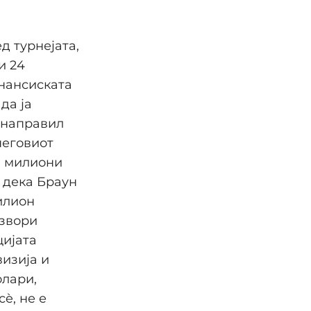
д турнејата,
и 24
нансиската
да ја
а направил
неговиот
и милиони
о дека Браун
илион
извори
цијата
изија и
олари,
è, не е