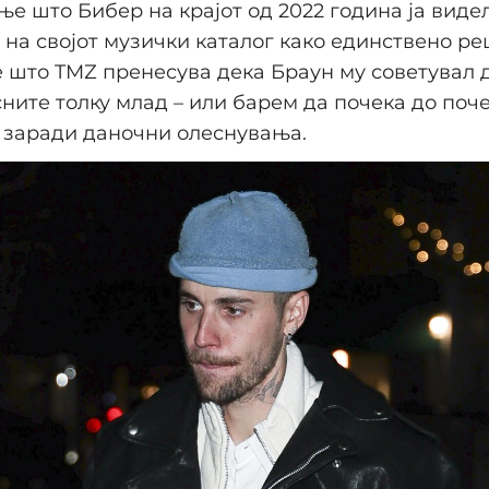
е што Бибер на крајот од 2022 година ја виде
на својот музички каталог како единствено ре
 што TMZ пренесува дека Браун му советувал д
ните толку млад – или барем да почека до поче
 заради даночни олеснувања.