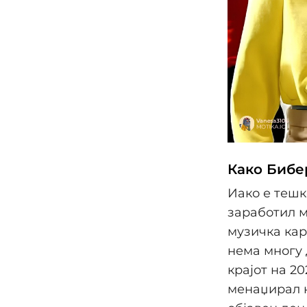
Како Бибе
Иако е тешк
заработил м
музичка кар
нема многу 
крајот на 2
менаџирал н