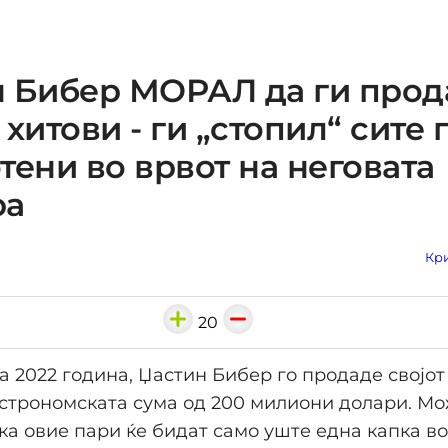
н Бибер МОРАЛ да ги прод
 хитови - ги „стопил“ сите 
тени во врвот на неговата
ра
Кри
20
на 2022 година, Џастин Бибер го продаде својо
астрономската сума од 200 милиони долари. М
а овие пари ќе бидат само уште една капка в