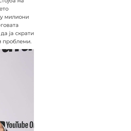
стојба на
ето
ку милиони
еговата
да ја скрати
и проблеми.