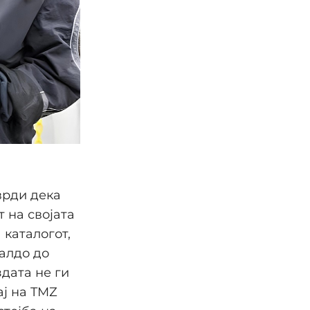
врди дека
 на својата
 каталогот,
салдо до
здата не ги
ај на TMZ