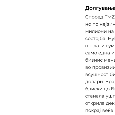
Долгувања
Според TMZ,
но по нејзи
милиони на 
состојба, H
отплати сум
само една и
бизнис мен
во провизии
всушност би
долари. Бра
блиски до Б
станала ушт
открила дек
покрај веќе