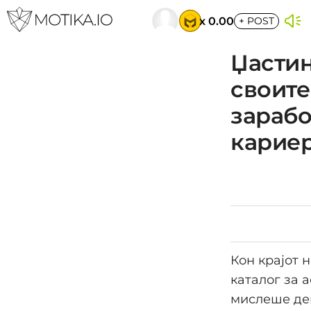
x 0.00
+
POST
Џасти
своите
зарабо
карие
Кон крајот 
каталог за 
мислеше дек