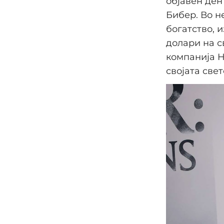
објавен ден
Бибер. Во н
богатство, 
долари на с
компанија H
својата све