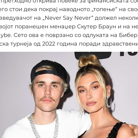
 претходно открива повеќе за финансиската со
его стои дека покрај наводното „топење“ на сво
изведувачот на „Never Say Never“ должел некол
војот поранешен менаџер Скутер Браун и на н
ybe. Сето ова е поврзано со одлуката на Бибер 
тска турнеја од 2022 година поради здравствен