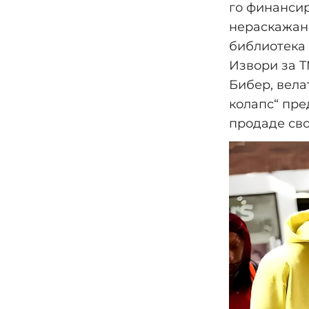
го финансир
нераскажана
библиотека 
Извори за T
Бибер, вела
колапс“ пре
продаде сво