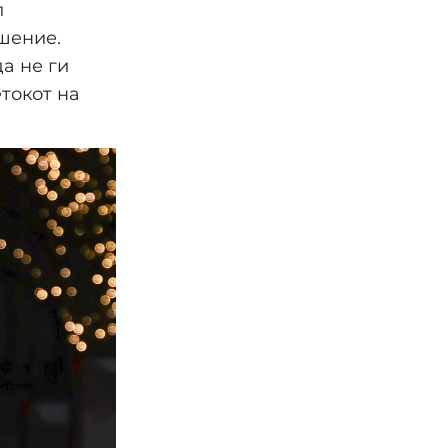
л
шение.
а не ги
токот на