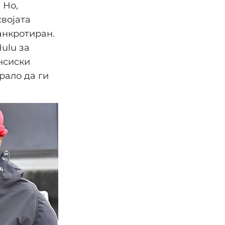
 Но,
својата
анкротиран.
ulu за
ансиски
рало да ги