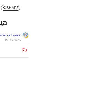
SHARE
ца
стина Гиева
15.05.2025