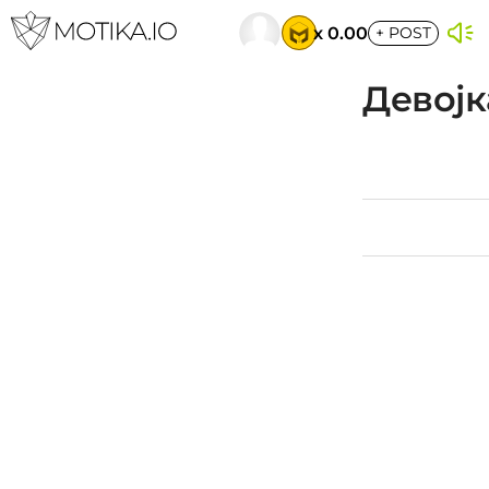
x 0.00
+
POST
Девојк