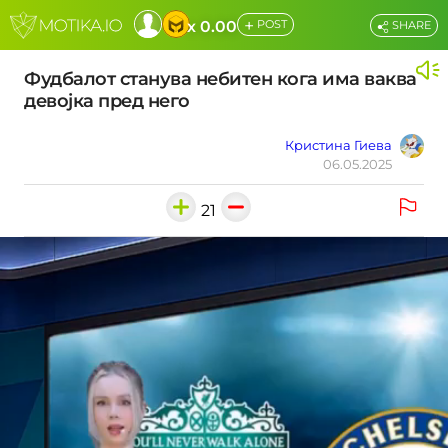
+
x 0.00
POST
SHARE
Фудбалот станува небитен кога има ваква
девојка пред него
Кристина Гиева
06.05.2025
21