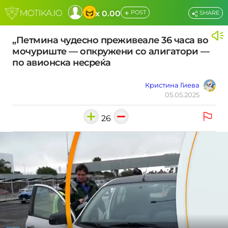
+
x 0.00
POST
SHARE
„Петмина чудесно преживеале 36 часа во
мочуриште — опкружени со алигатори —
по авионска несреќа
Кристина Гиева
05.05.2025
26