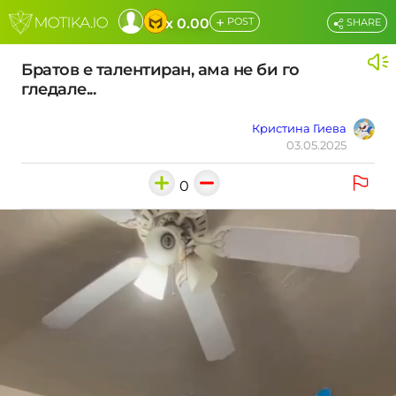
+
x 0.00
POST
SHARE
Братов е талентиран, ама не би го
гледале...
Кристина Гиева
03.05.2025
0