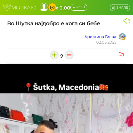
+
x 0.00
POST
SHARE
Во Шутка најдобро е кога си бебе
Кристина Гиева
02.05.2025
9