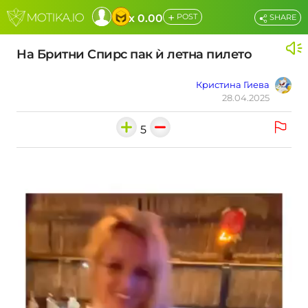
+
x 0.00
POST
SHARE
На Бритни Спирс пак ѝ летна пилето
Кристина Гиева
28.04.2025
5