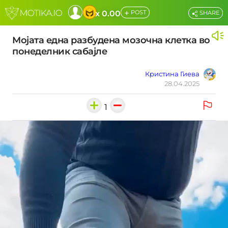
+
x 0.00
POST
SHARE
Мојата една разбудена мозочна клетка во
понеделник сабајле
Кристина Гиева
28.04.2025
1