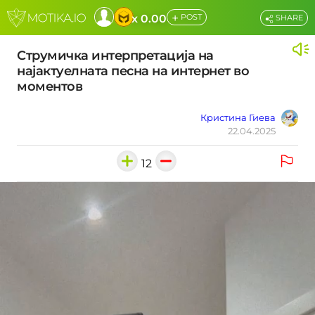
+
x 0.00
POST
SHARE
Струмичка интерпретација на
најактуелната песна на интернет во
моментов
Кристина Гиева
22.04.2025
12