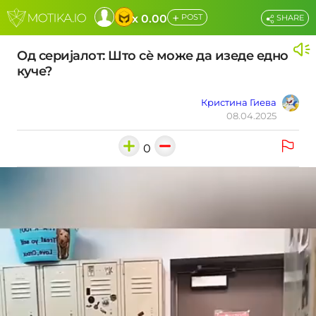
+
x 0.00
POST
SHARE
Од серијалот: Што сѐ може да изеде едно
куче?
Кристина Гиева
08.04.2025
0