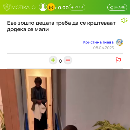
+
x 0.00
POST
SHARE
Еве зошто децата треба да се крштеваат
додека се мали
Кристина Гиева
08.04.2025
0