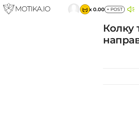
x 0.00
+
POST
Колку 
напра