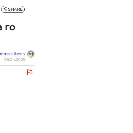
SHARE
 го
стина Гиева
05.04.2025