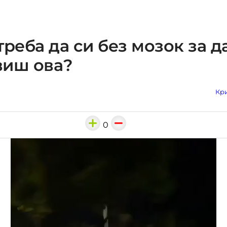
треба да си без мозок за да
виш ова?
Кри
0