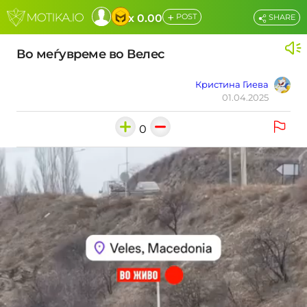
+
x 0.00
POST
SHARE
Во меѓувреме во Велес
Кристина Гиева
01.04.2025
0