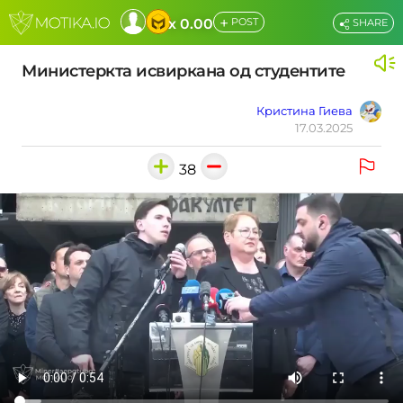
+
x 0.00
POST
SHARE
Министеркта исвиркана од студентите
Кристина Гиева
17.03.2025
38