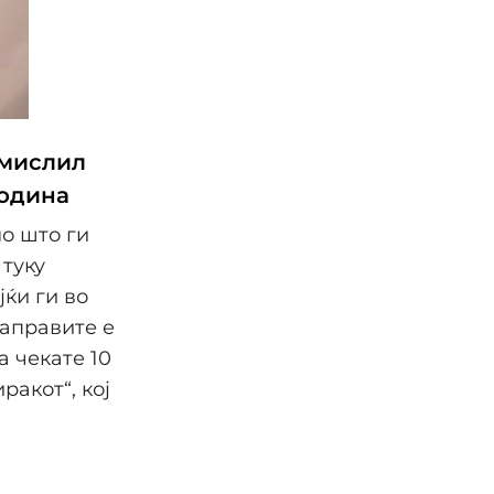
змислил
година
мо што ги
 туку
ќи ги во
аправите е
а чекате 10
ракот“, кој