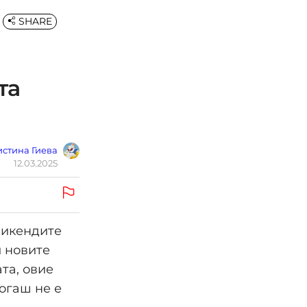
SHARE
та
стина Гиева
12.03.2025
викендите
и новите
та, овие
огаш не е