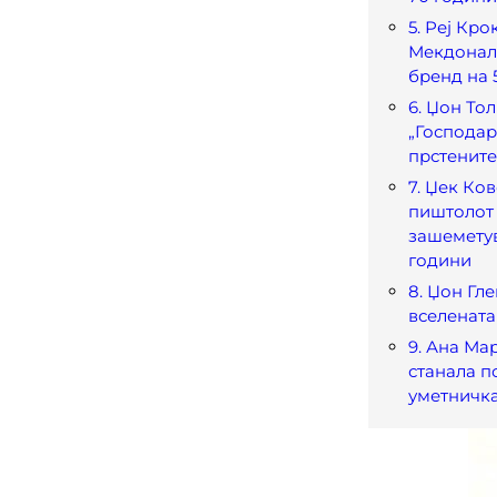
5. Реј Кро
Мекдоналд
бренд на 
6. Џон Тол
„Господар
прстените
7. Џек Ко
пиштолот
зашемету
години
8. Џон Гл
вселената
9. Ана Ма
станала п
уметничка