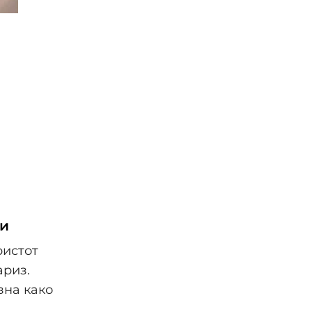
ни
ристот
ариз.
зна како