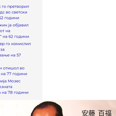
к го претворил
с во светски
52 години
кин ја објавил
от на
“ на 62 години
вер го измислил
 за
вање на 57
ен отишол во
 на 77 години
рија Мозес
озната
 на 78 години