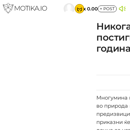
x 0.00
+
POST
Никога
постиг
годин
Многумина м
во природа 
предизвици.
приказни ќе