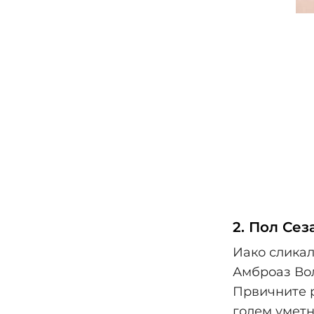
2. Пол Сез
Иако сликал
Амброаз Вол
Првичните р
голем уметн