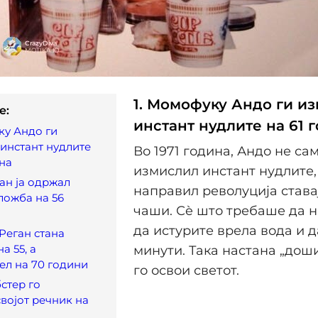
1. Момофуку Андо ги и
e:
инстант нудлите на 61 
ку Андо ги
инстант нудлите
Во 1971 година, Андо не са
ина
измислил инстант нудлите,
зан ја одржал
направил револуција ставај
ложба на 56
чаши. Сè што требаше да н
да истурите врела вода и д
 Реган стана
а 55, а
минути. Така настана „доши
ел на 70 години
го освои светот.
бстер го
војот речник на