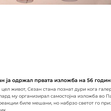
ан ја одржал првата изложба на 56 годи
 цел живот, Сезан стана познат дури кога гале
ард му организирал самостојна изложба во П
еакции биле мешани, но набрзо светот го при
ик.