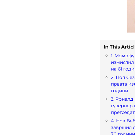
In This Articl
1. Момофу
измислил 
на 61 год
2. Пол Се
првата из
години
3. Роналд
гувернер н
претседат
4. Ноа Ве
завршил с
70 години