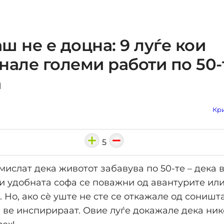
ш не е доцна: 9 луѓе кои
нале големи работи по 50-
а
Кри
5
ислат дека животот забавува по 50-те – дека 
и удобната софа се поважни од авантурите ил
 Но, ако сè уште не сте се откажале од соништа
 ве инспирираат. Овие луѓе докажале дека ник