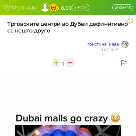
+
x 0.00
POST
SHARE
Трговските центри во Дубаи дефинитивно
се нешто друго
Кристина Гиева
11.03.2025
1