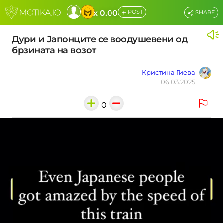
+
x 0.00
POST
SHARE
Дури и Јапонците се воодушевени од
брзината на возот
Кристина Гиева
06.03.2025
0