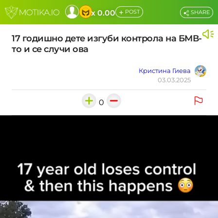
+
x 0.00
POST
SHARE
17 годишно дете изгуби контрола на БМВ-
то и се случи ова
Кристина Гиева
03.03.2025
0