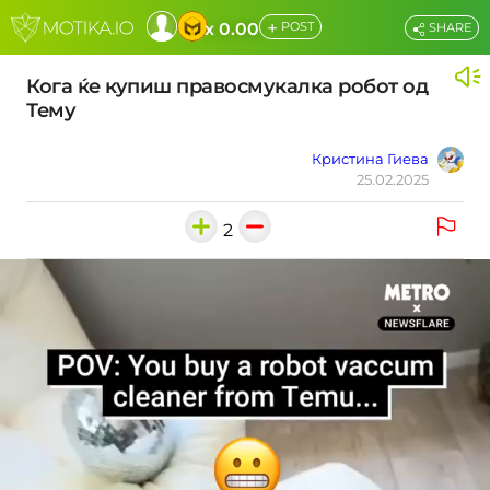
+
x 0.00
POST
SHARE
Кога ќе купиш правосмукалка робот од
Тему
Кристина Гиева
25.02.2025
2