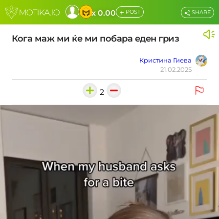
+
x 0.00
POST
SHARE
Кога маж ми ќе ми побара еден гриз
Кристина Гиева
21.02.2025
2