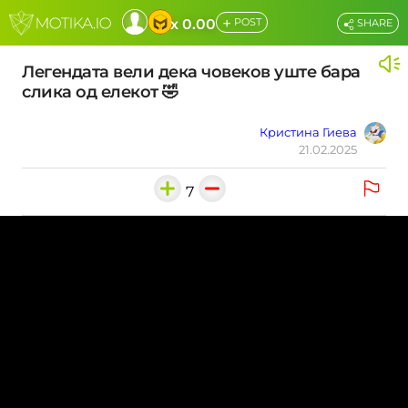
+
x 0.00
POST
SHARE
Легендата вели дека човеков уште бара
слика од елекот 🤣
Кристина Гиева
21.02.2025
7