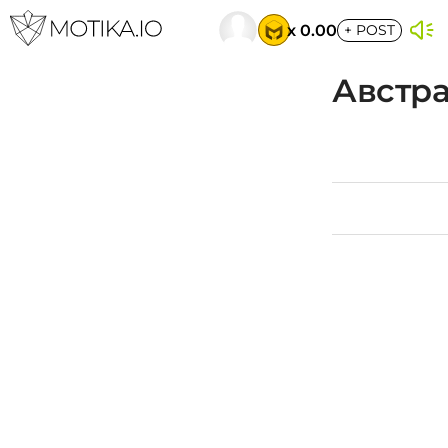
x 0.00
+
POST
Австра