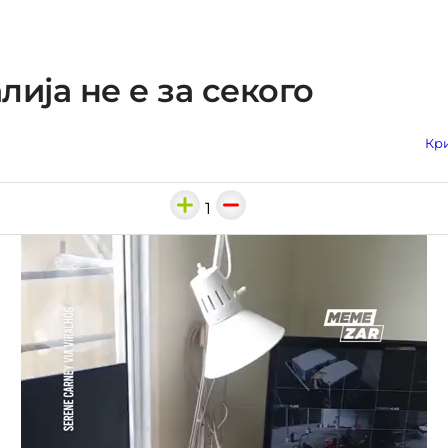
лија не е за секого
Кри
1