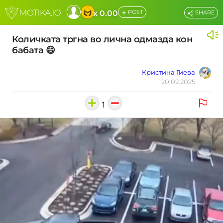
+
x 0.00
POST
SHARE
Количката тргна во лична одмазда кон
бабата 😄
Кристина Гиева
20.02.2025
1