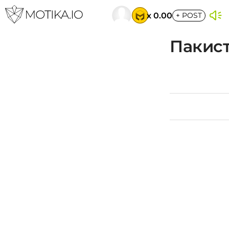
x 0.00
+
POST
Пакис