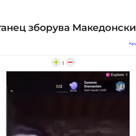
танец зборува Македонски
Кри
1