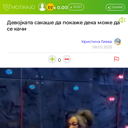
+
x 0.00
POST
SHARE
Девојката сакаше да покаже дека може да
се качи
Кристина Гиева
08.02.2025
0