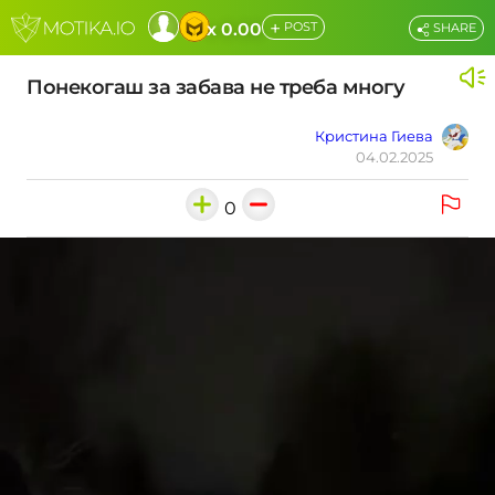
+
x 0.00
POST
SHARE
Понекогаш за забава не треба многу
Кристина Гиева
04.02.2025
0