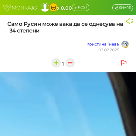
+
x 0.00
POST
SHARE
Само Русин може вака да се однесува на
-34 степени
Кристина Гиева
03.02.2025
1