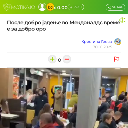
+
x 0.00
POST
SHARE
После добро јадење во Мекдоналдс време
е за добро оро
Кристина Гиева
30.01.2025
0