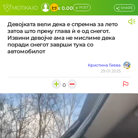
+
x 0.00
POST
SHARE
Девојката вели дека е спремна за лето
затоа што преку глава ѝ е од снегот.
Извини девојче ама не мислиме дека
поради снегот заврши тука со
автомобилот
Кристина Гиева
29.01.2025
0