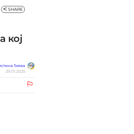
SHARE
а кој
стина Гиева
29.01.2025