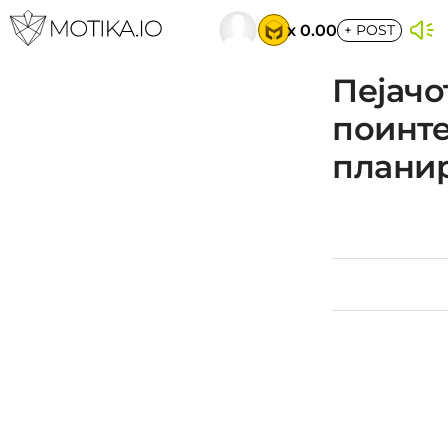
x 0.00
+
POST
Пејачо
поинте
плани