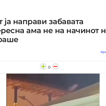
т ја направи забавата
ресна ама не на начинот н
раше
Кри
0