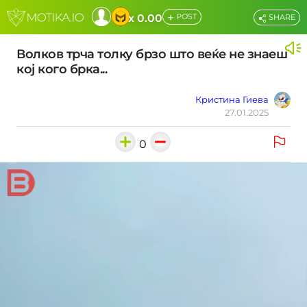
+
x 0.00
POST
SHARE
Волков трча толку брзо што веќе не знаеш
кој кого брка...
Кристина Гиева
27.01.2025
0