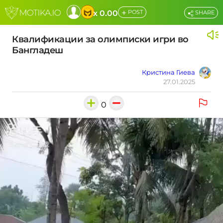
+
x 0.00
POST
SHARE
Квалификации за олимписки игри во
Бангладеш
Кристина Гиева
27.01.2025
0