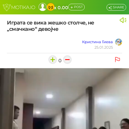
+
x 0.00
POST
SHARE
Играта се вика жешко столче, не
„смачкано“ девојче
Кристина Гиева
25.01.2025
0