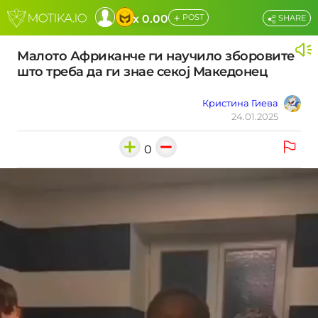
+
x 0.00
POST
SHARE
Малото Африканче ги научило зборовите
што треба да ги знае секој Македонец
Кристина Гиева
24.01.2025
0