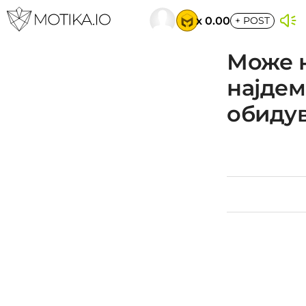
x 0.00
+
POST
Може н
најдем
обидув