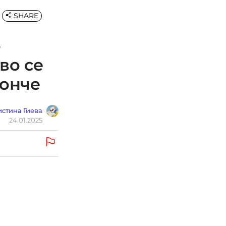
SHARE
о
во се
ионче
стина Гиева
24.01.2025