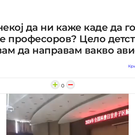
екој да ни каже каде да г
е професоров? Цело детст
ам да направам вакво ав
Кри
0