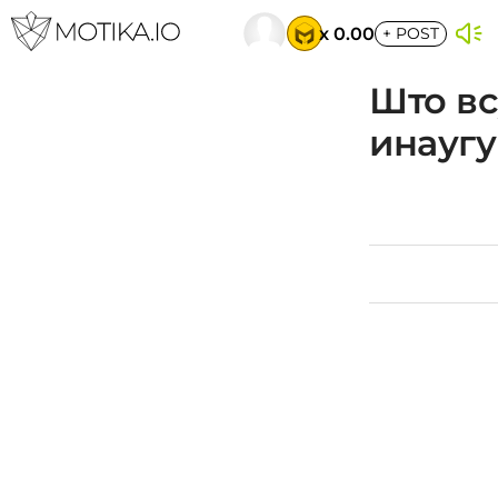
x 0.00
+
POST
Што вс
инаугу