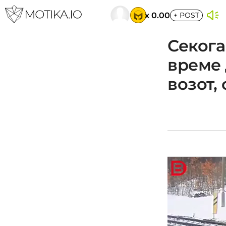
x 0.00
+
POST
Секога
време 
возот,