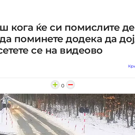
ш кога ќе си помислите д
да поминете додека да до
 сетете се на видеово
Кри
0