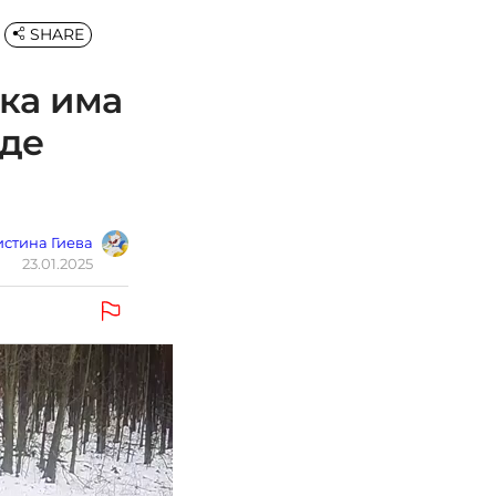
SHARE
ека има
јде
стина Гиева
23.01.2025