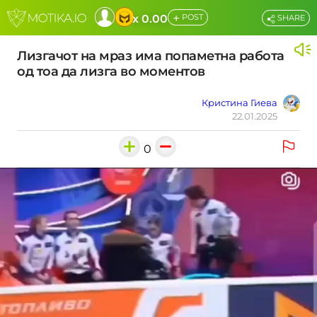
+
x 0.00
POST
SHARE
Лизгачот на мраз има попаметна работа
од тоа да лизга во моментов
Кристина Гиева
22.01.2025
0