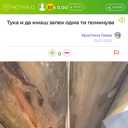
+
x 0.00
POST
SHARE
Тука и да имаш запек одма ти поминува
Кристина Гиева
22.01.2025
0