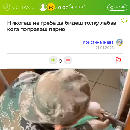
+
x 0.00
POST
SHARE
Никогаш не треба да бидеш толку лабав
кога поправаш парно
Кристина Гиева
21.01.2025
0