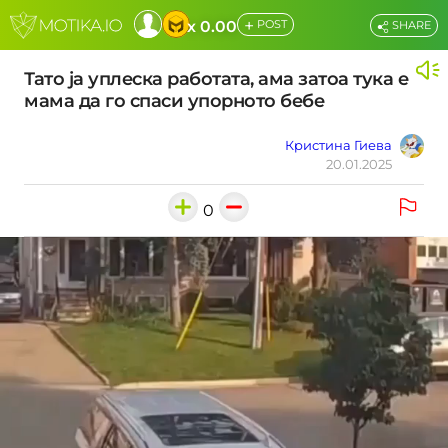
+
x 0.00
POST
SHARE
Тато ја уплеска работата, ама затоа тука е
мама да го спаси упорното бебе
Кристина Гиева
20.01.2025
0