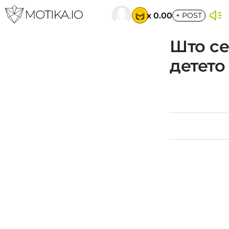
x 0.00
+
POST
Што се
детето