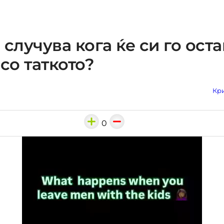
 случува кога ќе си го ост
 со таткото?
Кри
0