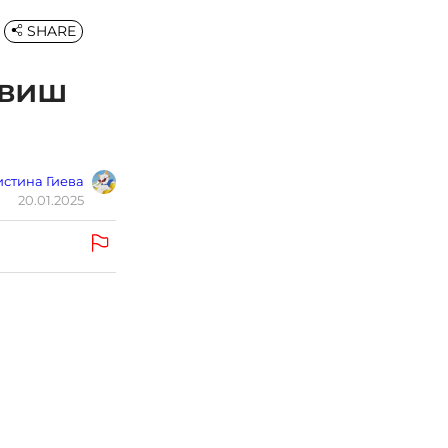
SHARE
авиш
стина Гиева
20.01.2025