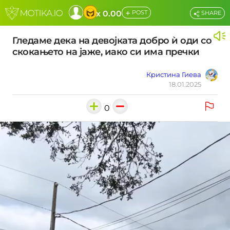
+
x 0.00
POST
SHARE
Гледаме дека на девојката добро ѝ оди со
скокањето на јаже, иако си има пречки
Кристина Гиева
18.01.2025
0