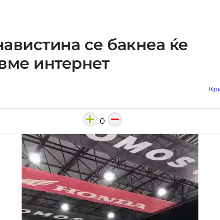
 навистина се бакнеа ќе
вме интернет
Кри
0