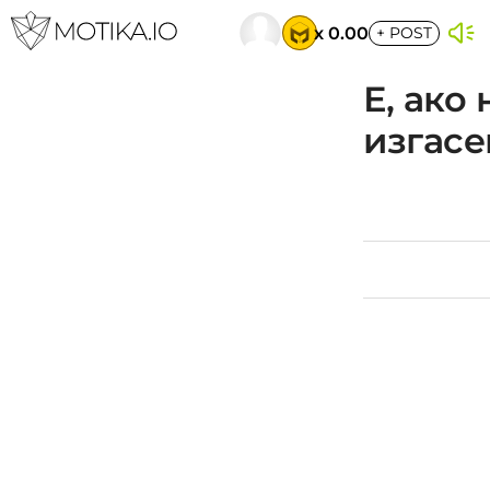
x 0.00
+
POST
Е, ако
изгасе