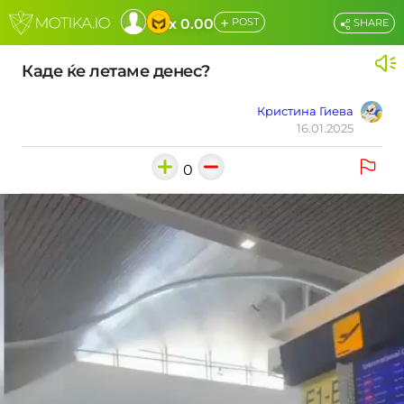
+
x 0.00
POST
SHARE
Каде ќе летаме денес?
Кристина Гиева
16.01.2025
0